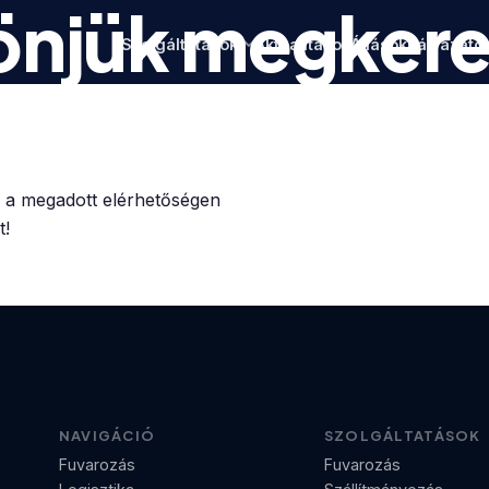
önjük megkere
Szolgáltatások
Aktualitások
Állások
Pályázato
k a megadott elérhetőségen
t!
NAVIGÁCIÓ
SZOLGÁLTATÁSOK
Fuvarozás
Fuvarozás