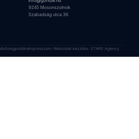
info@gondar.hu
9245 Mosonszolnok
Szabadság utca 36.
Minőségpolitika
Impresszum
-
Weboldal készítés:
STARS Agency