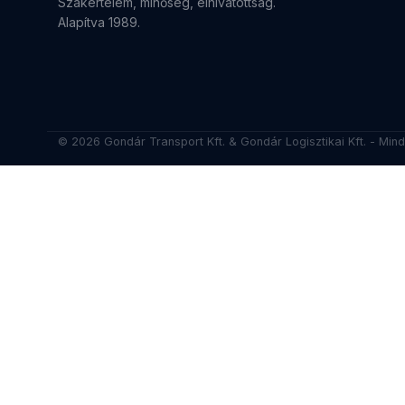
Szakértelem, minőség, elhivatottság.
Alapítva 1989.
© 2026 Gondár Transport Kft. & Gondár Logisztikai Kft. - Mind