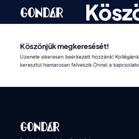
Kösz
Skip to main content
Szolgáltatások
Logisztika
Fuvarozás
Köszönjük megkeresését!
Üzenete sikeresen beérkezett hozzánk! Kollégáin
keresztül hamarosan felveszik Önnel a kapcsolato