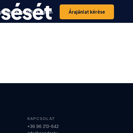
sését
Árajánlat kérése
k
Rólunk
Kapcsolat
English
KAPCSOLAT
+36 96 213-642