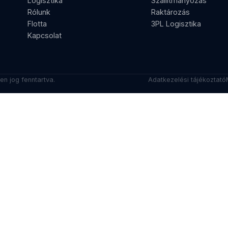
Logisztika
Szállítmányozás
Rólunk
Raktározás
Flotta
3PL Logisztika
Kapcsolat
en jog fenntartva.
Adatkezelési tájékoztató