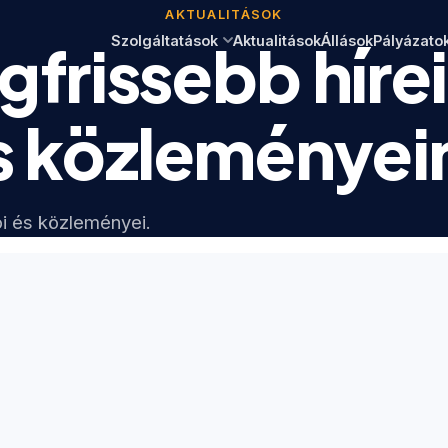
AKTUALITÁSOK
Szolgáltatások
Aktualitások
Állások
Pályázato
gfrissebb híre
s közleményei
i és közleményei.