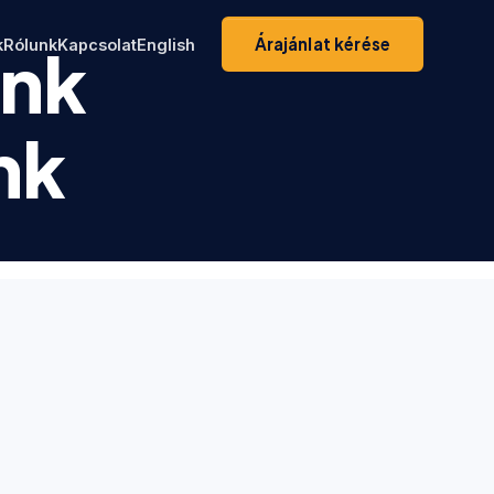
Árajánlat kérése
k
Rólunk
Kapcsolat
English
ink
nk