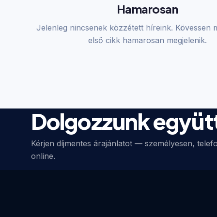
Hamarosan
Jelenleg nincsenek közzétett híreink. Kövessen 
első cikk hamarosan megjelenik.
Dolgozzunk együt
Kérjen díjmentes árajánlatot — személyesen, tele
online.