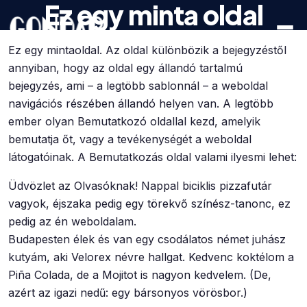
Ez egy minta oldal
Skip to main content
Szolgáltatások
Logisztika
Ez egy mintaoldal. Az oldal különbözik a bejegyzéstől
Fuvarozás
annyiban, hogy az oldal egy állandó tartalmú
bejegyzés, ami – a legtöbb sablonnál – a weboldal
navigációs részében állandó helyen van. A legtöbb
ember olyan Bemutatkozó oldallal kezd, amelyik
bemutatja őt, vagy a tevékenységét a weboldal
látogatóinak. A Bemutatkozás oldal valami ilyesmi lehet:
Üdvözlet az Olvasóknak! Nappal biciklis pizzafutár
vagyok, éjszaka pedig egy törekvő színész-tanonc, ez
pedig az én weboldalam.
Budapesten élek és van egy csodálatos német juhász
kutyám, aki Velorex névre hallgat. Kedvenc koktélom a
Piña Colada, de a Mojitot is nagyon kedvelem. (De,
azért az igazi nedű: egy bársonyos vörösbor.)